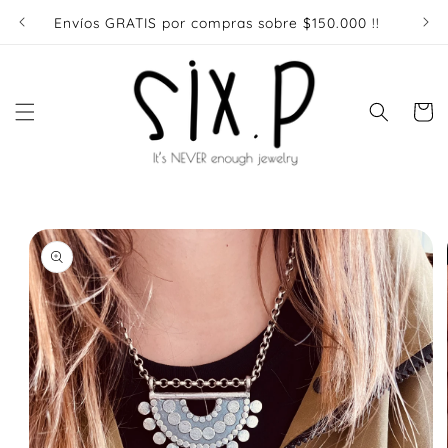
Ir
directamente
Envíos GRATIS por compras sobre $150.000 !!
Enví
al contenido
Carrito
Ir
directamente
a la
información
del producto