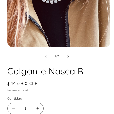
Abrir
elemento
multimedia
de
1
/
3
1
en
Colgante Nasca B
una
ventana
modal
Precio
$ 145.000 CLP
habitual
Impuesto incluido.
Cantidad
Reducir
Aumentar