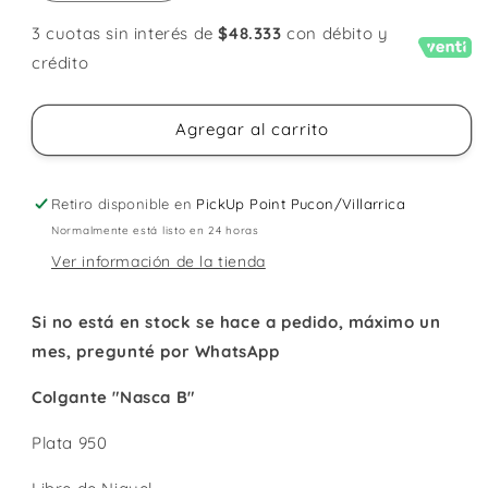
cantidad
cantidad
para
para
3 cuotas sin interés de
$48.333
con débito y
Colgante
Colgante
crédito
Nasca
Nasca
B
B
Agregar al carrito
Retiro disponible en
PickUp Point Pucon/Villarrica
Normalmente está listo en 24 horas
Ver información de la tienda
Si no está en stock se hace a pedido, máximo un
mes, pregunté por WhatsApp
Colgante "Nasca B"
Plata 950