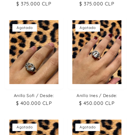
Precio
$ 375.000 CLP
Precio
$ 375.000 CLP
habitual
habitual
Agotado
Agotado
Anillo Sofi / Desde:
Anillo Ines / Desde:
Precio
$ 400.000 CLP
Precio
$ 450.000 CLP
habitual
habitual
Agotado
Agotado