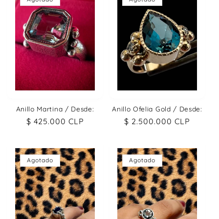
Anillo Martina / Desde:
Anillo Ofelia Gold / Desde:
Precio
$ 425.000 CLP
Precio
$ 2.500.000 CLP
habitual
habitual
Agotado
Agotado