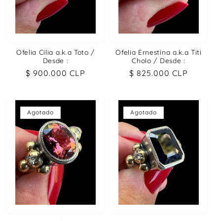
Ofelia Cilia a.k.a Toto /
Ofelia Ernestina a.k.a Titi
Desde :
Cholo / Desde :
Precio
$ 900.000 CLP
Precio
$ 825.000 CLP
habitual
habitual
Agotado
Agotado