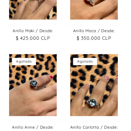
Anillo Maki / Desde:
Anillo Maca / Desde:
Precio
$ 425.000 CLP
Precio
$ 350.000 CLP
habitual
habitual
Agotado
Agotado
Anillo Anne / Desde:
Anillo Carlotta / Desde: