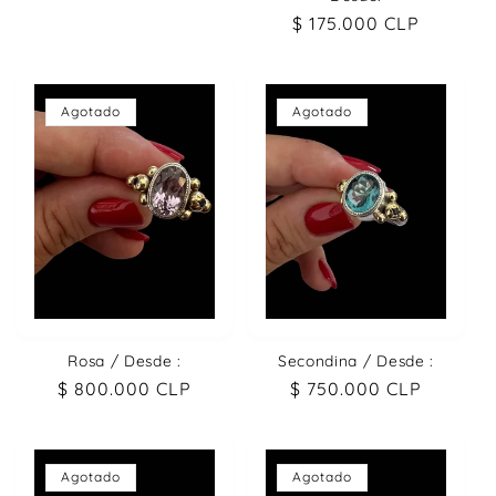
habitual
Precio
$ 175.000 CLP
habitual
Agotado
Agotado
Rosa / Desde :
Secondina / Desde :
Precio
$ 800.000 CLP
Precio
$ 750.000 CLP
habitual
habitual
Agotado
Agotado