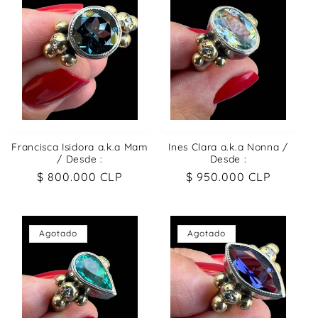
Francisca Isidora a.k.a Mam
Ines Clara a.k.a Nonna /
/ Desde :
Desde :
Precio
$ 800.000 CLP
Precio
$ 950.000 CLP
habitual
habitual
Agotado
Agotado