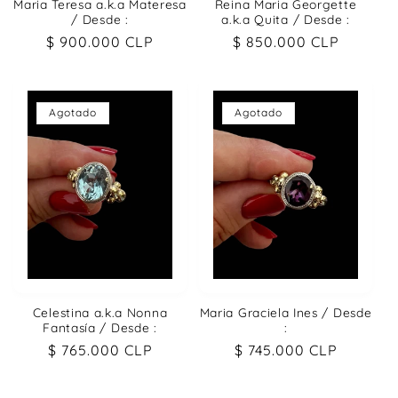
Maria Teresa a.k.a Materesa
Reina Maria Georgette
/ Desde :
a.k.a Quita / Desde :
Precio
$ 900.000 CLP
Precio
$ 850.000 CLP
habitual
habitual
Agotado
Agotado
Celestina a.k.a Nonna
Maria Graciela Ines / Desde
Fantasía / Desde :
:
Precio
$ 765.000 CLP
Precio
$ 745.000 CLP
habitual
habitual