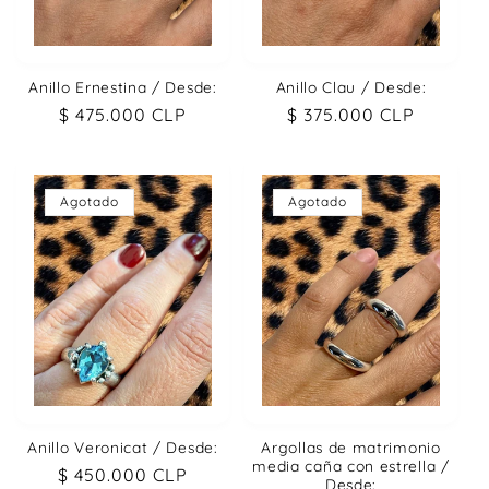
Anillo Ernestina / Desde:
Anillo Clau / Desde:
Precio
$ 475.000 CLP
Precio
$ 375.000 CLP
habitual
habitual
Agotado
Agotado
Anillo Veronicat / Desde:
Argollas de matrimonio
media caña con estrella /
Precio
$ 450.000 CLP
Desde: