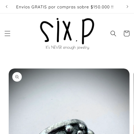
Ir
directamente
Envíos GRATIS por compras sobre $150.000 !!
Enví
al contenido
Carrito
Ir
directamente
a la
información
del producto