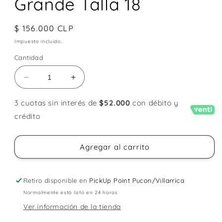
Grande Talla 18
Precio
$ 156.000 CLP
habitual
Impuesto incluido.
Cantidad
Reducir
Aumentar
cantidad
cantidad
para
para
3 cuotas sin interés de
$52.000
con débito y
Anillo
Anillo
crédito
Yanfi
Yanfi
Apestado
Apestado
Grande
Grande
Agregar al carrito
Talla
Talla
18
18
Retiro disponible en
PickUp Point Pucon/Villarrica
Normalmente está listo en 24 horas
Ver información de la tienda