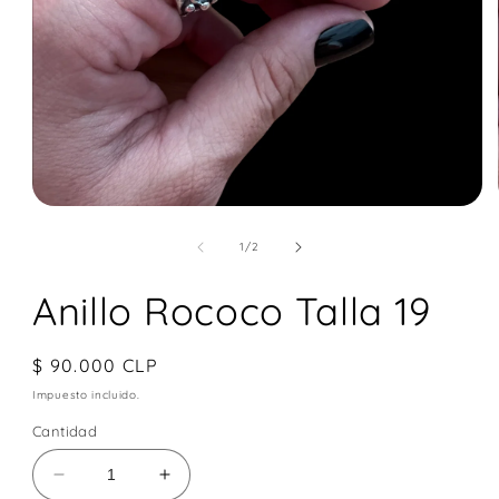
Abrir
elemento
multimedia
de
1
/
2
1
en
Anillo Rococo Talla 19
una
ventana
modal
Precio
$ 90.000 CLP
habitual
Impuesto incluido.
Cantidad
Reducir
Aumentar