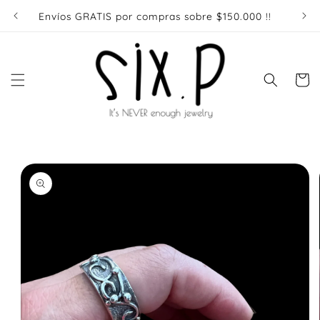
Ir
directamente
Envíos GRATIS por compras sobre $150.000 !!
Enví
al contenido
Carrito
Ir
directamente
a la
información
del producto