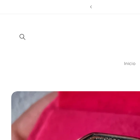
Ir
por compras sobre $150.000 !!
directamente
al contenido
Inicio
Ir
directamente
a la
información
del producto