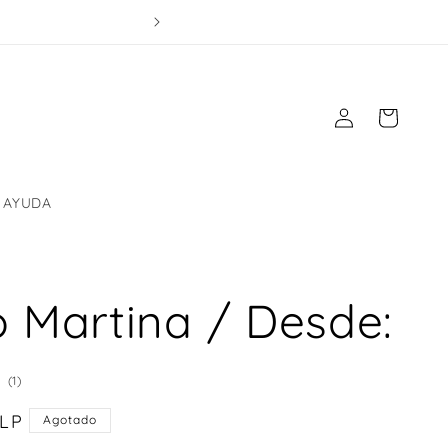
y VIERNES !!
Iniciar
Carrito
sesión
AYUDA
o Martina / Desde:
1
(1)
reseñas
CLP
totales
Agotado