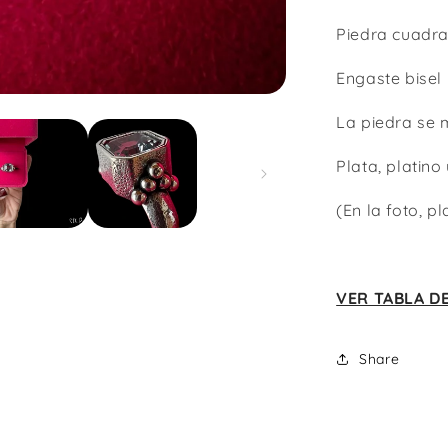
Piedra cuadr
Engaste bisel
La piedra se
Plata, platino
(En la foto, 
VER TABLA D
Share