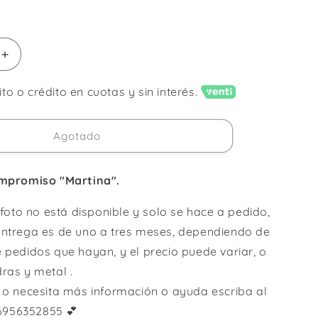
.
Aumentar
cantidad
para
o o crédito en cuotas y sin interés.
Anillo
Martina
/
Agotado
Desde:
compromiso "Martina".
a foto no está disponible y solo se hace a pedido,
entrega es de uno a tres meses, dependiendo de
e pedidos que hayan, y el precio puede variar, o
dras y metal .
s o necesita más información o ayuda escriba al
956352855 💕