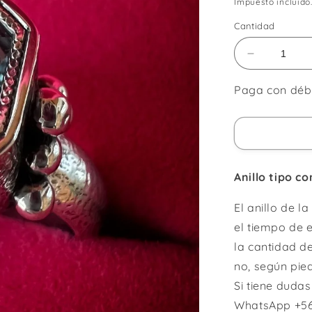
habitual
Impuesto incluido
Cantidad
Reducir
cantidad
para
Paga con débit
Anillo
Martina
/
Desde:
Anillo tipo 
El anillo de l
el tiempo de 
la cantidad d
no, según pie
Si tiene duda
WhatsApp +56