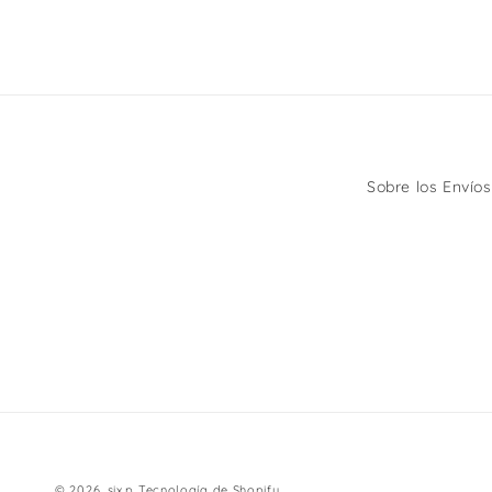
Sobre los Envíos
© 2026,
six.p
Tecnología de Shopify