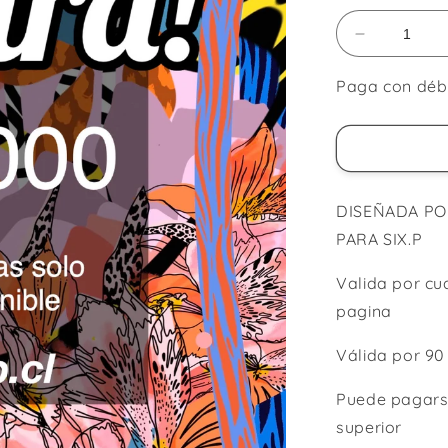
Reducir
cantidad
para
Paga con débit
Gift
Card
400mil
DISEÑADA PO
PARA SIX.P
Valida por cu
pagina
Válida por 90
Puede pagarse
superior