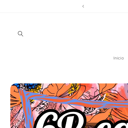
Ir
directamente
al contenido
Inicio
Ir
directamente
a la
información
del producto