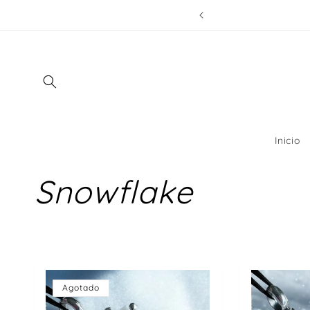
Ir
$150.000 !!
directamente
al contenido
Inicio
Snowflake
Agotado