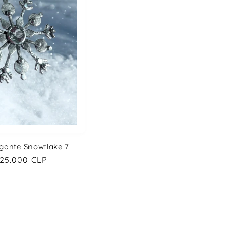
gante Snowflake 7
ecio
325.000 CLP
itual