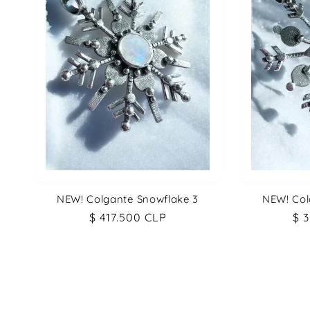
NEW! Colgante Snowflake 3
NEW! Col
Precio
$ 417.500 CLP
Pr
$ 
habitual
hab