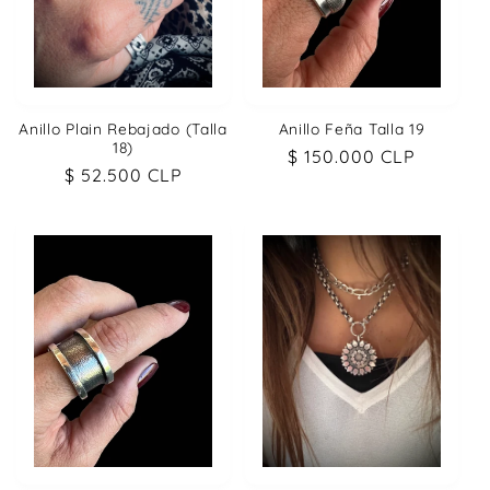
Anillo Plain Rebajado (Talla
Anillo Feña Talla 19
18)
Precio
$ 150.000 CLP
Precio
$ 52.500 CLP
habitual
habitual