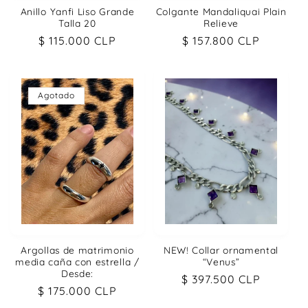
Anillo Yanfi Liso Grande
Colgante Mandaliquai Plain
Talla 20
Relieve
Precio
$ 115.000 CLP
Precio
$ 157.800 CLP
habitual
habitual
Agotado
Argollas de matrimonio
NEW! Collar ornamental
media caña con estrella /
“Venus”
Desde:
Precio
$ 397.500 CLP
Precio
$ 175.000 CLP
habitual
habitual