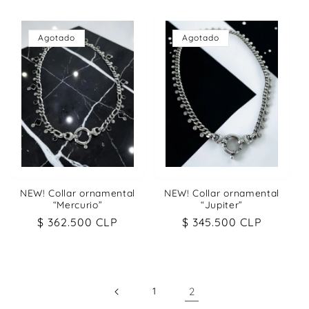
Agotado
Agotado
NEW! Collar ornamental
NEW! Collar ornamental
“Mercurio”
“Jupiter”
Precio
$ 362.500 CLP
Precio
$ 345.500 CLP
habitual
habitual
1
2