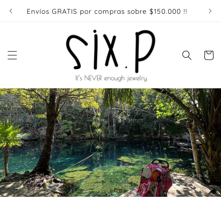
Ir
directamente
Envíos GRATIS por compras sobre $150.000 !!
Enví
al contenido
Carrito