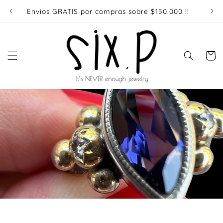
Ir
directamente
Envíos GRATIS por compras sobre $150.000 !!
Enví
al contenido
Carrito